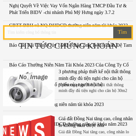
Nghị Quyết Về Việc Vay Vốn Ngân Hàng TMCP Đầu Tư &
Phát Triển BIDV -chi nhánh Phú Mỹ Hưng ngày 3.7.2
CBTT BBH và NQ ĐHĐCĐ thường niên năm tài khóa 2023
Tìm
TIN TỨC CHỨNG KHOÁN
Báo Cáo Tài Chính Qúy 1/2024 của Công Ty Cổ Phần Đệ Tam
Báo Cáo Thường Niên Năm Tài Khóa 2023 Của Công Ty Cổ
Phần Đệ Tam
3 phương pháp thiết kế nội thất thông
minh đầy đủ tiện nghi cho căn hộ
Báo cáo sau giao dịch cổ phiếu của người nội bộ
30m2
3 phương pháp thiết kế nội thất thông
minh đầy đủ tiện nghi cho căn hộ 30m2
Tài liệu ĐHĐCĐ thường niên năm tài khóa 2023
Giá đất Đồng Nai tăng cao, công nhân
Thông báo mời họp ĐHĐCĐ thường niên tài khóa năm 2023
lo không mua được nhà
ngày 4.4.24
Giá đất Đồng Nai tăng cao, công nhân lo