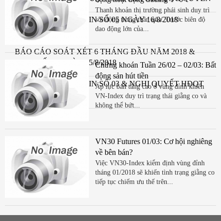
SDĐ TẠI VSIP
Thanh khoản thị trường phái sinh duy trì
CÔNG BỐ THÔNG TIN SỐ 05 NGÀY 16/8/2018
sôi động trong tuần qua. Trước biên độ
dao động lớn của...
BÁO CÁO SOÁT XÉT 6 THÁNG ĐẦU NĂM 2018 &
CBTT SỐ 04 NGÀY 15/8/2018
Chứng khoán Tuần 26/02 – 02/03: Bất
động sản hút tiền
CÔNG BỐ THÔNG TIN SỐ 03 & NGHỊ QUYẾT HĐQT
Áp lực bán tăng cao ở vùng đỉnh khiến
NGÀY 15/8/2018
VN-Index duy trì trạng thái giằng co và
không thể bứt...
VN30 Futures 01/03: Cơ hội nghiêng
về bên bán?
Việc VN30-Index kiểm định vùng đỉnh
tháng 01/2018 sẽ khiến tình trạng giằng co
tiếp tục chiếm ưu thế trên...