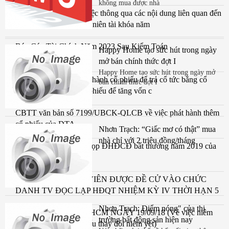
không mua được nhà
Nghị Quyết số 01 về việc thông qua các nội dung liên quan đến
tổ chức ĐHCĐ thường niên tài khóa năm
Báo Cáo Tài Chính Năm 2023 Sau Kiểm Toán
Happy Home tạo sức hút trong ngày
mở bán chính thức đợt I
Happy Home tạo sức hút trong ngày mở
Công bố thông tin phát hành cổ phiếu để trả cổ tức bằng cổ
bán chính thức đợt I
phiếu và phát hành cổ phiếu để tăng vốn c
CBTT văn bản số 7199/UBCK-QLCB về việc phát hành thêm
cổ phiếu của DTA
Nhơn Trạch: “Giấc mơ có thật” mua
nhà chỉ với 2 triệu đồng/tháng
CBTT thông báo mời họp ĐHĐCĐ bất thường năm 2019 của
CTCP Đệ Tam
THÔNG BÁO ỨNG VIÊN ĐƯỢC ĐỀ CỬ VÀO CHỨC
DANH TV ĐỘC LẬP HĐQT NHIỆM KỲ IV THỜI HẠN 5
NĂM (2018-2023)
Nhơn Trạch: Điểm nóng" của thị
CV SỐ 1180/TB/SGDHCM NGÀY 19/09/18 (Về việc niêm
trường bất động sản hiện nay
yết và giao dịch cổ phiếu thay đổi niêm yết)