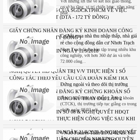
Với những lợi thế về kết nối giao thông,
cơ sở hạ tầng, vị trí chiến lược, tiềm năng
QUYẾT ĐỊNH SỐ 346 CỦA SGDCKTPHCM VỀ VIỆC
phát...
THAY ĐỔI NIÊM YẾT (DTA - 172 TỶ ĐỒNG)
GIẤY CHỨNG NHẬN ĐĂNG KÝ KINH DOANH CÔNG
Cơ hội mua nhà thu nhập thấp, nhà giá
TY CP ĐỆ TAM (172 TỶ ĐỒNG )
rẻ cho cộng đồng dân cư Nhơn Trạch
Nhơn Trạch là địa bàn tập trung nhiều khu
CÔNG BỐ THÔNG TIN NGÀY 11/9/2018
công nghiệp, với hơn 360 dự án và trên
72.000 công...
NGHỊ QUYẾT HĐ QUẢN TRỊ V/V THỰC HIỆN 1 SỐ
CÔNG TÁC THEO YÊU CẦU CỦA ĐOÀN KIỂM TRA
Đứng ngoài và theo dõi thị trường
UBCKNN & CBTT NGÀ
GIẤY CHỨNG NHẬN ĐĂNG KÝ CHỨNG KHOÁN SỐ
136 ( 172 TỶ ĐỒNG)- ĐĂNG KÝ THAY ĐỔI LẦN 2
Theo nhận định của công ty chứng khoán
(CTCK), thị trường tiếp tục giằng co trong
NGÀY 05/9/2018)
phiên ngày 08/03 với...
CÔNG BỐ THÔNG TIN SỐ 08 & NGHỊ QUYẾT HĐQT
NGÀY 24/8/2018 V/V THỰC HIỆN CÔNG VIỆC SAU KHI
NHẬN ĐƯỢC
CÔNG BỐ THÔNG TIN NGÀY 21/8/2018 & NGHỊ QUYẾT
VN30 Futures Tuần 26/02-02/03: Sôi
HĐQT V/V CHẤP THUẬN CHUYỂN NHƯỢNG QUYỀN
động hoạt động trading T+0