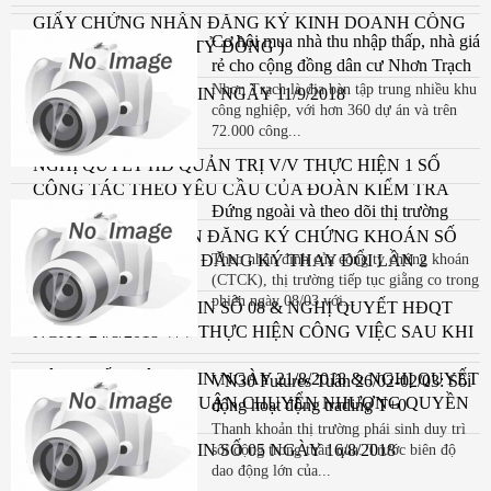
GIẤY CHỨNG NHẬN ĐĂNG KÝ KINH DOANH CÔNG
Cơ hội mua nhà thu nhập thấp, nhà giá
TY CP ĐỆ TAM (172 TỶ ĐỒNG )
rẻ cho cộng đồng dân cư Nhơn Trạch
Nhơn Trạch là địa bàn tập trung nhiều khu
CÔNG BỐ THÔNG TIN NGÀY 11/9/2018
công nghiệp, với hơn 360 dự án và trên
72.000 công...
NGHỊ QUYẾT HĐ QUẢN TRỊ V/V THỰC HIỆN 1 SỐ
CÔNG TÁC THEO YÊU CẦU CỦA ĐOÀN KIỂM TRA
Đứng ngoài và theo dõi thị trường
UBCKNN & CBTT NGÀ
GIẤY CHỨNG NHẬN ĐĂNG KÝ CHỨNG KHOÁN SỐ
136 ( 172 TỶ ĐỒNG)- ĐĂNG KÝ THAY ĐỔI LẦN 2
Theo nhận định của công ty chứng khoán
(CTCK), thị trường tiếp tục giằng co trong
NGÀY 05/9/2018)
phiên ngày 08/03 với...
CÔNG BỐ THÔNG TIN SỐ 08 & NGHỊ QUYẾT HĐQT
NGÀY 24/8/2018 V/V THỰC HIỆN CÔNG VIỆC SAU KHI
NHẬN ĐƯỢC
CÔNG BỐ THÔNG TIN NGÀY 21/8/2018 & NGHỊ QUYẾT
VN30 Futures Tuần 26/02-02/03: Sôi
HĐQT V/V CHẤP THUẬN CHUYỂN NHƯỢNG QUYỀN
động hoạt động trading T+0
SDĐ TẠI VSIP
Thanh khoản thị trường phái sinh duy trì
CÔNG BỐ THÔNG TIN SỐ 05 NGÀY 16/8/2018
sôi động trong tuần qua. Trước biên độ
dao động lớn của...