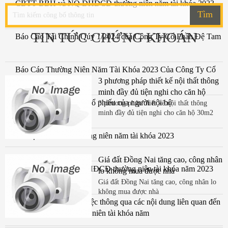
CBTT BBH và NQ ĐHĐCĐ thường niên năm tài khóa 2023
Tìm
TIN TỨC CHỨNG KHOÁN
Báo Cáo Tài Chính Qúy 1/2024 của Công Ty Cổ Phần Đệ Tam
Báo Cáo Thường Niên Năm Tài Khóa 2023 Của Công Ty Cổ
Phần Đệ Tam
3 phương pháp thiết kế nội thất thông
minh đầy đủ tiện nghi cho căn hộ
Báo cáo sau giao dịch cổ phiếu của người nội bộ
30m2
3 phương pháp thiết kế nội thất thông
minh đầy đủ tiện nghi cho căn hộ 30m2
Tài liệu ĐHĐCĐ thường niên năm tài khóa 2023
Giá đất Đồng Nai tăng cao, công nhân
Thông báo mời họp ĐHĐCĐ thường niên tài khóa năm 2023
lo không mua được nhà
ngày 4.4.24
Giá đất Đồng Nai tăng cao, công nhân lo
không mua được nhà
Nghị Quyết số 01 về việc thông qua các nội dung liên quan đến
tổ chức ĐHCĐ thường niên tài khóa năm