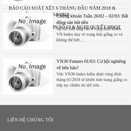
BÁO CÁO SOÁT XÉT 6 THÁNG ĐẦU NĂM 2018 &
CBTT SỐ 04 NGÀY 15/8/2018
Chứng khoán Tuần 26/02 – 02/03: Bất
động sản hút tiền
CÔNG BỐ THÔNG TIN SỐ 03 & NGHỊ QUYẾT HĐQT
Áp lực bán tăng cao ở vùng đỉnh khiến
NGÀY 15/8/2018
VN-Index duy trì trạng thái giằng co và
không thể bứt...
VN30 Futures 01/03: Cơ hội nghiêng
về bên bán?
Việc VN30-Index kiểm định vùng đỉnh
tháng 01/2018 sẽ khiến tình trạng giằng co
tiếp tục chiếm ưu thế trên...
LIÊN HỆ CHÚNG TÔI