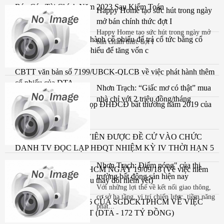
Báo Cáo Tài Chính Năm 2023 Sau Kiểm Toán
Happy Home tạo sức hút trong ngày
mở bán chính thức đợt I
Happy Home tạo sức hút trong ngày mở
Công bố thông tin phát hành cổ phiếu để trả cổ tức bằng cổ
bán chính thức đợt I
phiếu và phát hành cổ phiếu để tăng vốn c
CBTT văn bản số 7199/UBCK-QLCB về việc phát hành thêm
cổ phiếu của DTA
Nhơn Trạch: “Giấc mơ có thật” mua
nhà chỉ với 2 triệu đồng/tháng
CBTT thông báo mời họp ĐHĐCĐ bất thường năm 2019 của
CTCP Đệ Tam
THÔNG BÁO ỨNG VIÊN ĐƯỢC ĐỀ CỬ VÀO CHỨC
DANH TV ĐỘC LẬP HĐQT NHIỆM KỲ IV THỜI HẠN 5
NĂM (2018-2023)
Nhơn Trạch: Điểm nóng" của thị
CV SỐ 1180/TB/SGDHCM NGÀY 19/09/18 (Về việc niêm
trường bất động sản hiện nay
yết và giao dịch cổ phiếu thay đổi niêm yết)
Với những lợi thế về kết nối giao thông,
cơ sở hạ tầng, vị trí chiến lược, tiềm năng
QUYẾT ĐỊNH SỐ 346 CỦA SGDCKTPHCM VỀ VIỆC
phát...
THAY ĐỔI NIÊM YẾT (DTA - 172 TỶ ĐỒNG)