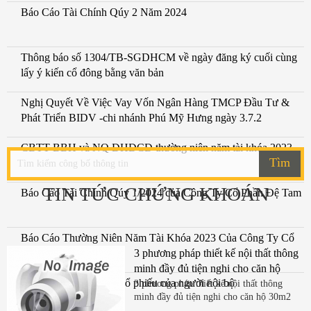
Báo Cáo Tài Chính Qúy 2 Năm 2024
Thông báo số 1304/TB-SGDHCM về ngày đăng ký cuối cùng
lấy ý kiến cổ đông bằng văn bản
Nghị Quyết Về Việc Vay Vốn Ngân Hàng TMCP Đầu Tư &
Phát Triển BIDV -chi nhánh Phú Mỹ Hưng ngày 3.7.2
CBTT BBH và NQ ĐHĐCĐ thường niên năm tài khóa 2023
Tìm
TIN TỨC CHỨNG KHOÁN
Báo Cáo Tài Chính Qúy 1/2024 của Công Ty Cổ Phần Đệ Tam
Báo Cáo Thường Niên Năm Tài Khóa 2023 Của Công Ty Cổ
Phần Đệ Tam
3 phương pháp thiết kế nội thất thông
minh đầy đủ tiện nghi cho căn hộ
Báo cáo sau giao dịch cổ phiếu của người nội bộ
30m2
3 phương pháp thiết kế nội thất thông
minh đầy đủ tiện nghi cho căn hộ 30m2