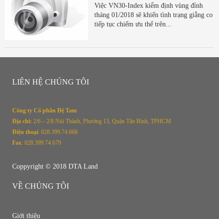
Việc VN30-Index kiểm định vùng đỉnh
tháng 01/2018 sẽ khiến tình trạng giằng co
tiếp tục chiếm ưu thế trên...
LIÊN HỆ CHÚNG TÔI
Công ty Cổ phần Đệ Tam
Địa chỉ:
2/
6 – 2/8 Núi Thành, Phường 13, Quận Tân Bình, TPHCM
Điện thoại
: 028.399.74.668
Fax
: 028.399.74.679
Coppyright © 2018 DTA Land
VỀ CHÚNG TÔI
Giới thiệu