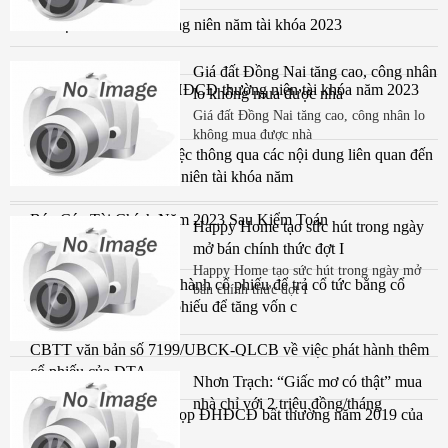
Tài liệu ĐHĐCĐ thường niên năm tài khóa 2023
Giá đất Đồng Nai tăng cao, công nhân
Thông báo mời họp ĐHĐCĐ thường niên tài khóa năm 2023
lo không mua được nhà
ngày 4.4.24
Giá đất Đồng Nai tăng cao, công nhân lo
không mua được nhà
Nghị Quyết số 01 về việc thông qua các nội dung liên quan đến
tổ chức ĐHCĐ thường niên tài khóa năm
Báo Cáo Tài Chính Năm 2023 Sau Kiểm Toán
Happy Home tạo sức hút trong ngày
mở bán chính thức đợt I
Happy Home tạo sức hút trong ngày mở
Công bố thông tin phát hành cổ phiếu để trả cổ tức bằng cổ
bán chính thức đợt I
phiếu và phát hành cổ phiếu để tăng vốn c
CBTT văn bản số 7199/UBCK-QLCB về việc phát hành thêm
cổ phiếu của DTA
Nhơn Trạch: “Giấc mơ có thật” mua
nhà chỉ với 2 triệu đồng/tháng
CBTT thông báo mời họp ĐHĐCĐ bất thường năm 2019 của
CTCP Đệ Tam