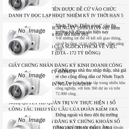
THÔNG BÁO ỨNG VIÊN ĐƯỢC ĐỀ CỬ VÀO CHỨC
DANH TV ĐỘC LẬP HĐQT NHIỆM KỲ IV THỜI HẠN 5
NĂM (2018-2023)
Nhơn Trạch: Điểm nóng" của thị
CV SỐ 1180/TB/SGDHCM NGÀY 19/09/18 (Về việc niêm
trường bất động sản hiện nay
yết và giao dịch cổ phiếu thay đổi niêm yết)
Với những lợi thế về kết nối giao thông,
cơ sở hạ tầng, vị trí chiến lược, tiềm năng
QUYẾT ĐỊNH SỐ 346 CỦA SGDCKTPHCM VỀ VIỆC
phát...
THAY ĐỔI NIÊM YẾT (DTA - 172 TỶ ĐỒNG)
GIẤY CHỨNG NHẬN ĐĂNG KÝ KINH DOANH CÔNG
Cơ hội mua nhà thu nhập thấp, nhà giá
TY CP ĐỆ TAM (172 TỶ ĐỒNG )
rẻ cho cộng đồng dân cư Nhơn Trạch
Nhơn Trạch là địa bàn tập trung nhiều khu
CÔNG BỐ THÔNG TIN NGÀY 11/9/2018
công nghiệp, với hơn 360 dự án và trên
72.000 công...
NGHỊ QUYẾT HĐ QUẢN TRỊ V/V THỰC HIỆN 1 SỐ
CÔNG TÁC THEO YÊU CẦU CỦA ĐOÀN KIỂM TRA
Đứng ngoài và theo dõi thị trường
UBCKNN & CBTT NGÀ
GIẤY CHỨNG NHẬN ĐĂNG KÝ CHỨNG KHOÁN SỐ
136 ( 172 TỶ ĐỒNG)- ĐĂNG KÝ THAY ĐỔI LẦN 2
Theo nhận định của công ty chứng khoán